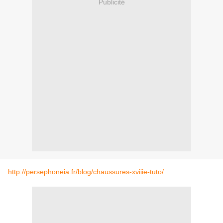
Publicité
http://persephoneia.fr/blog/chaussures-xviiie-tuto/