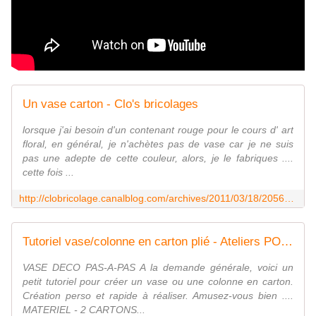
Un vase carton - Clo's bricolages
lorsque j'ai besoin d'un contenant rouge pour le cours d' art
floral, en général, je n'achètes pas de vase car je ne suis
pas une adepte de cette couleur, alors, je le fabriques ....
cette fois ...
http://clobricolage.canalblog.com/archives/2011/03/18/20564114.html
Tutoriel vase/colonne en carton plié - Ateliers POP Creativ'
VASE DECO PAS-A-PAS A la demande générale, voici un
petit tutoriel pour créer un vase ou une colonne en carton.
Création perso et rapide à réaliser. Amusez-vous bien ....
MATERIEL - 2 CARTONS...