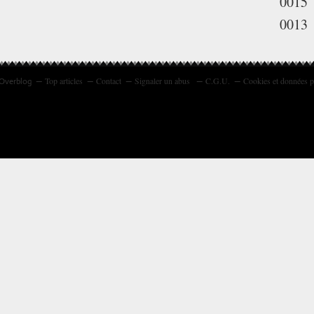
0015
0013
Top articles
Contact
Signaler un abus
C.G.U.
Cookies et données p
 Overblog