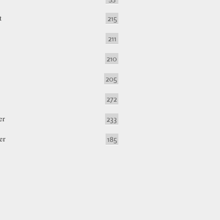
t
215
211
210
205
272
er
233
er
185