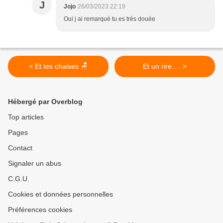
J
Jojo
26/03/2023 22:19
Oui j ai remarqué tu es très douée
< Et tes chaises 🪑
Et un rire…. >
Hébergé par Overblog
Top articles
Pages
Contact
Signaler un abus
C.G.U.
Cookies et données personnelles
Préférences cookies