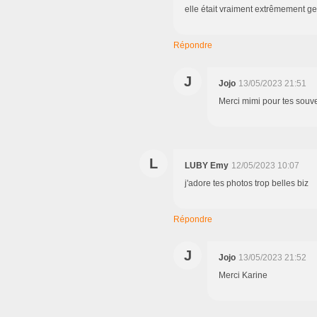
elle était vraiment extrêmement gen
Répondre
J
Jojo
13/05/2023 21:51
Merci mimi pour tes souve
L
LUBY Emy
12/05/2023 10:07
j'adore tes photos trop belles biz
Répondre
J
Jojo
13/05/2023 21:52
Merci Karine