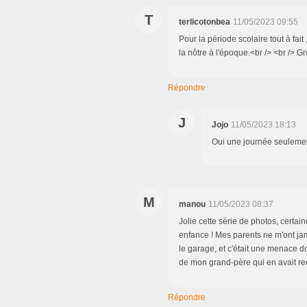
T
terlicotonbea
11/05/2023 09:55
Pour la période scolaire tout à fait 
la nôtre à l'époque.<br /> <br /> G
Répondre
J
Jojo
11/05/2023 18:13
Oui une journée seuleme
M
manou
11/05/2023 08:37
Jolie cette série de photos, certain
enfance ! Mes parents ne m'ont ja
le garage, et c'était une menace dont
de mon grand-père qui en avait re
Répondre