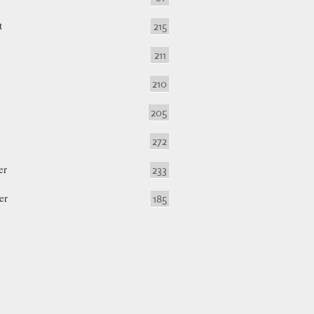
t
215
211
210
205
272
er
233
er
185