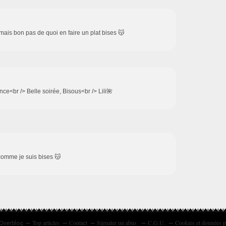
 mais bon pas de quoi en faire un plat bises 😽
ce<br /> Belle soirée, Bisous<br /> Lili🌺
omme je suis bises 😽
Top articles
Contact
Signaler un abus
C.G.U.
Cookies et données p
 Overblog