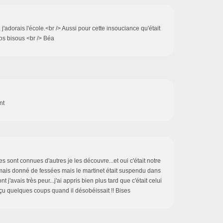
, j'adorais l'école.<br /> Aussi pour cette insouciance qu'était
ros bisous <br /> Béa
nt
es sont connues d'autres je les découvre...et oui c'était notre
mais donné de fessées mais le martinet était suspendu dans
 j'avais très peur...j'ai appris bien plus tard que c'était celui
çu quelques coups quand il désobéissait !! Bises