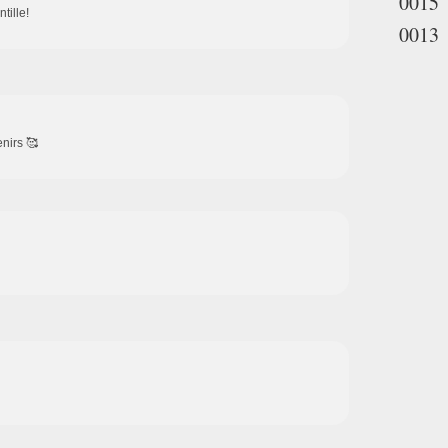
0015
tille!
0013
nirs 🥰