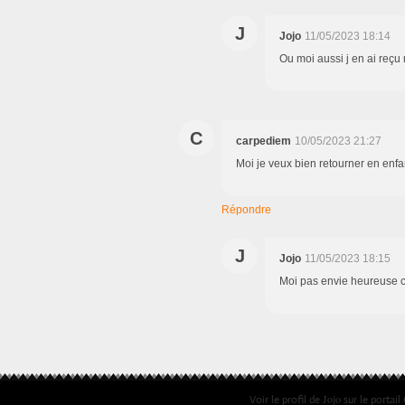
J
Jojo
11/05/2023 18:14
Ou moi aussi j en ai reçu
C
carpediem
10/05/2023 21:27
Moi je veux bien retourner en enfan
Répondre
J
Jojo
11/05/2023 18:15
Moi pas envie heureuse c
Jojo
Voir le profil de
sur le portail