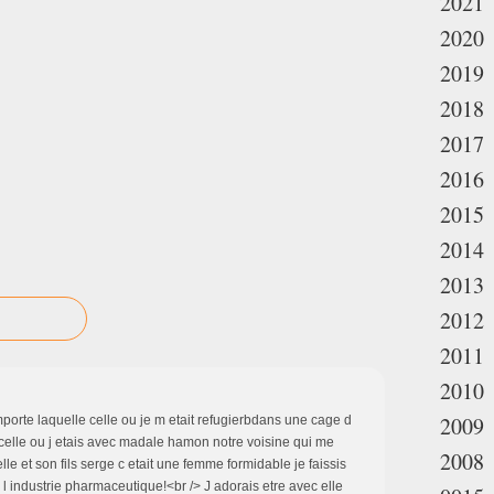
2021
2020
2019
2018
2017
2016
2015
2014
2013
2012
2011
2010
2009
orte laquelle celle ou je m etait refugierbdans une cage d
u celle ou j etais avec madale hamon notre voisine qui me
2008
lle et son fils serge c etait une femme formidable je faissis
 l industrie pharmaceutique!<br /> J adorais etre avec elle