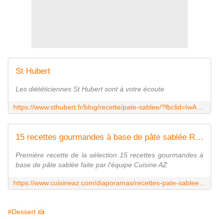
St Hubert
Les diététiciennes St Hubert sont à votre écoute
https://www.sthubert.fr/blog/recette/pate-sablee/?fbclid=IwAR1ahEDbU11u6rNKp2REfE6fImpelhcKCkujil4Kookm-30u3Ls3IZZdP2o_aem_ASx7fxujE6z8sVYhxOFvRnDIIigSfFi0QoaD08yfElkhQ9Bg0oNyfGE3iojk3Ia4YFM
15 recettes gourmandes à base de pâte sablée Recette 1 | Cuisine AZ
Première recette de la sélection 15 recettes gourmandes à
base de pâte sablée faite par l'équipe Cuisine AZ
https://www.cuisineaz.com/diaporamas/recettes-pate-sablee-311/interne/1.aspx
#Dessert 🍰