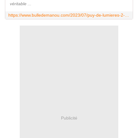
véritable ...
https://www.bulledemanou.com/2023/07/puy-de-lumieres-2-le-rocher-saint-michel-d-aiguilhe.html
Publicité