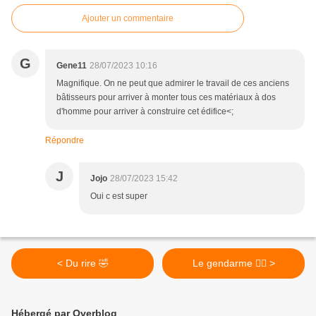
Ajouter un commentaire
G
Gene11
28/07/2023 10:16
Magnifique. On ne peut que admirer le travail de ces anciens
bâtisseurs pour arriver à monter tous ces matériaux à dos
d'homme pour arriver à construire cet édifice<;
Répondre
J
Jojo
28/07/2023 15:42
Oui c est super
< Du rire 🤣
Le gendarme 👮‍♀️ >
Hébergé par Overblog