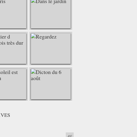
IVES
45