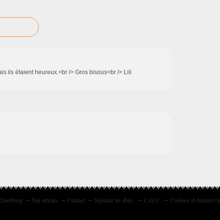
is ils étaient heureux.<br /> Gros bisous<br /> Lili
Top articles
Contact
Signaler un abus
C.G.U.
Cookies et données p
 Overblog