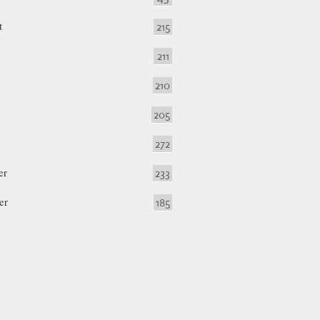
t
215
211
210
205
272
er
233
er
185