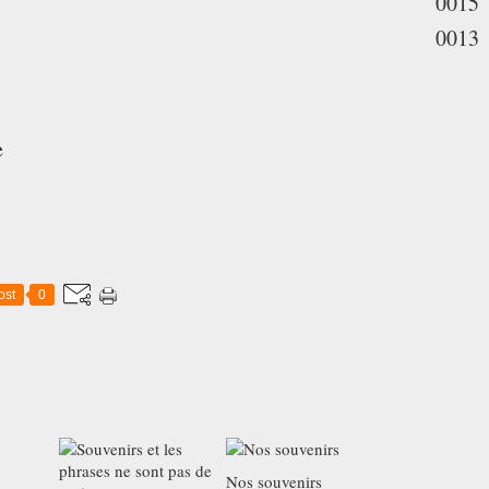
0015
0013
e
ost
0
Nos souvenirs