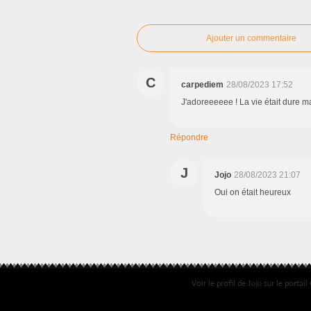
Ajouter un commentaire
C
carpediem
28/08/2023 17:52
J'adoreeeeee ! La vie était dure ma
Répondre
J
Jojo
28/08/2023 21:07
Oui on était heureux
Jojo
Voir le profil de
sur le portail