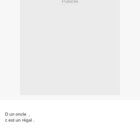
Publicité
D un oncle ,
c est un régal .