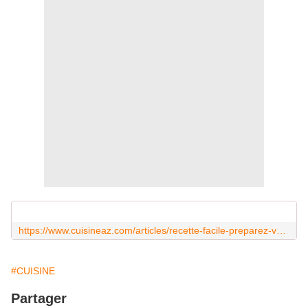
https://www.cuisineaz.com/articles/recette-facile-preparez-votre-granola-maison-avant-la-rentree-8861.aspx
#CUISINE
Partager