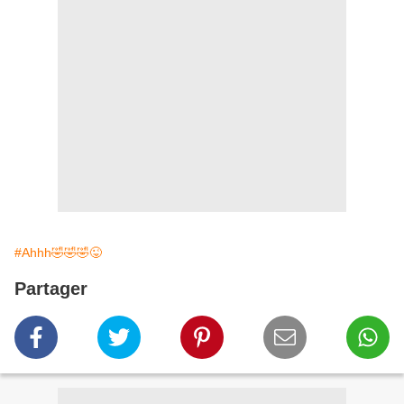
#Ahhh🤣🤣🤣😜
Partager