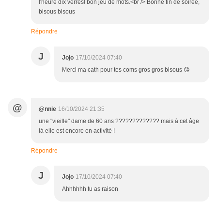
l'heure dix verres! bon jeu de mots.<br /> Bonne fin de soirée,
bisous bisous
Répondre
J
Jojo
17/10/2024 07:40
Merci ma cath pour tes coms gros gros bisous 😘
@
@nnie
16/10/2024 21:35
une "vieille" dame de 60 ans ????????????? mais à cet âge
là elle est encore en activité !
Répondre
J
Jojo
17/10/2024 07:40
Ahhhhhh tu as raison