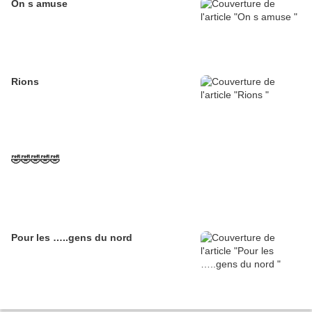
On s amuse
Rions
🤣🤣🤣🤣🤣
Pour les …..gens du nord