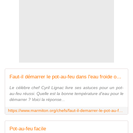
Faut-il démarrer le pot-au-feu dans l'eau froide ou l'eau chaude ? Cyril Lignac tranche !
Le célèbre chef Cyril Lignac livre ses astuces pour un pot-
au-feu réussi. Quelle est la bonne température d'eau pour le
démarrer ? Voici la réponse...
https://www.marmiton.org/chefs/faut-il-demarrer-le-pot-au-feu-dans-l-eau-froide-ou-l-eau-chaude-cyril-lignac-tranche-la-question-s4094823.html
Pot-au-feu facile