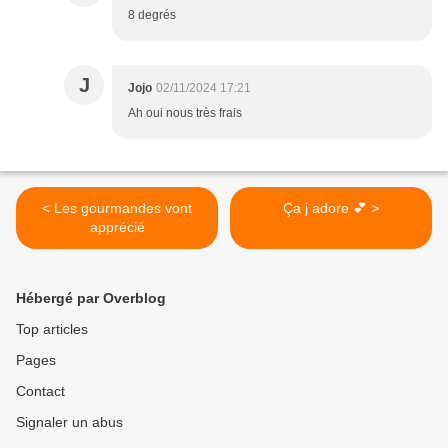
8 degrés
J
Jojo
02/11/2024 17:21
Ah oui nous très frais
< Les gourmandes vont
Ça j adore 💕 >
apprécié
Hébergé par Overblog
Top articles
Pages
Contact
Signaler un abus