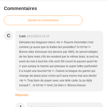
Commentaires
Ajouter un commentaire
C
Cath
13/12/2024 10:25
Géniales tes blagues! merci.<br /> Pauvre Henrietta! c'est
comme ça aussi que tu traites tes poulettes? hi hi!<br />
Bonne idée d'envoyer les devoirs par SMS, ils seront obligés
de les faire mais s'ils les rendent par le même biais, le prof va
avoir du mal à tout lire s'ile sont 30/ cours! le pauvre quoi!<br
/> pas sympa la mamie qui planque la super lettre parfumée!
Il a loupé une touche!<br /> J'adore la blague du gamin qui
change de place pour croire qu'il aura moins mal aux dents!
<br /> Trop bien de payer avec une telle carte, tu as déjà
essayé?....hi hi!<br /> bref, j'ai bien ri. Bisous bisous
Répondre