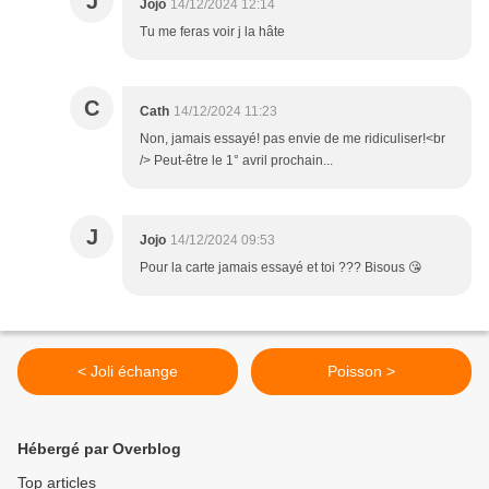
J
Jojo
14/12/2024 12:14
Tu me feras voir j la hâte
C
Cath
14/12/2024 11:23
Non, jamais essayé! pas envie de me ridiculiser!<br
/> Peut-être le 1° avril prochain...
J
Jojo
14/12/2024 09:53
Pour la carte jamais essayé et toi ??? Bisous 😘
< Joli échange
Poisson >
Hébergé par Overblog
Top articles