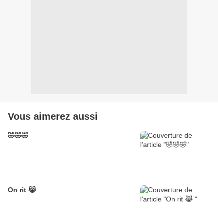
Vous aimerez aussi
🤣🤣🤣
On rit 😹