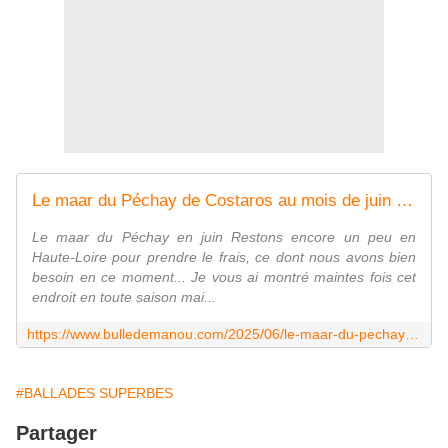
Le maar du Péchay de Costaros au mois de juin / Balade en Haute-Loire - Dans la Bulle de Manou
Le maar du Péchay en juin Restons encore un peu en
Haute-Loire pour prendre le frais, ce dont nous avons bien
besoin en ce moment... Je vous ai montré maintes fois cet
endroit en toute saison mai...
https://www.bulledemanou.com/2025/06/le-maar-du-pechay-de-costaros-au-mois-de-juin/balade-en-haute-loire.html
#BALLADES SUPERBES
Partager