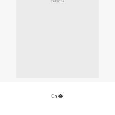
Publicité
On 😹