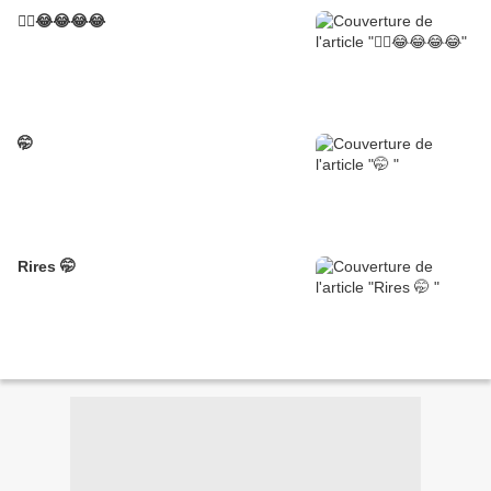
😮‍💨😂😂😂😂
🤭
Rires 🤭