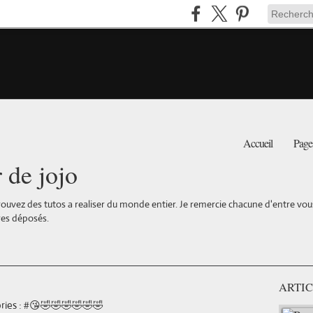
Accueil
Page
r de jojo
ouvez des tutos a realiser du monde entier. Je remercie chacune d'entre vous 
es déposés.
ARTIC
#😘🤣🤣🤣🤣🤣🤣
ies :