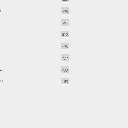
t
215
211
210
205
272
er
233
er
185