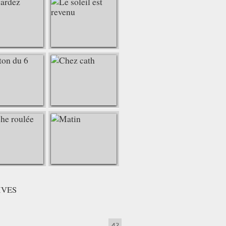
IVES
42