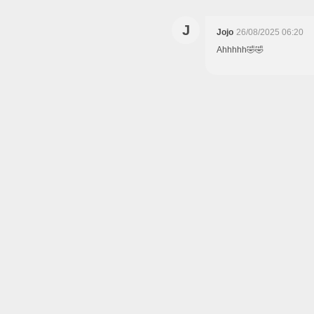
J
Jojo
26/08/2025 06:20
Ahhhhh🤣🤣