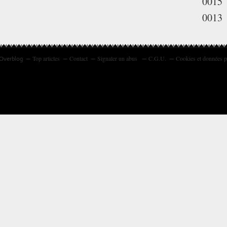
0015
0013
Top articles
Contact
Signaler un abus
C.G.U.
Cookies et données p
 Overblog