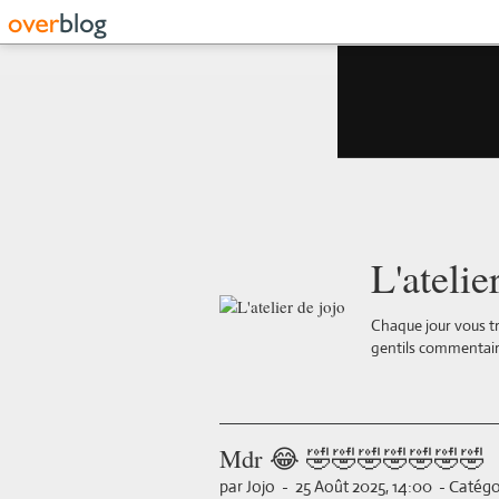
L'atelie
Chaque jour vous tr
gentils commentair
Mdr 😂 🤣🤣🤣🤣🤣🤣🤣
par Jojo
-
25 Août 2025, 14:00
-
Catégor