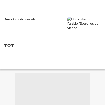
Boulettes de viande
😳😳😳