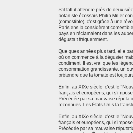
S'il fallut attendre près de deux si
botaniste écossais Philip Miller con
(comestible), c'est grâce à une révol
Parisiens la considèrent comestible
pays en réclamaient dans les aub
dégustait fréquemment.
Quelques années plus tard, elle par
où on commence à la déguster mai
condiment. Il est vrai que les lége
consommation grandissante, un ouv
prétendre que la tomate est toujou
Enfin, au XIXe siècle, c'est le "No
français et européens, qui s'impose
Précédée par sa mauvaise réputatio
reconnues. Les États-Unis la trans
Enfin, au XIXe siècle, c'est le "No
français et européens, qui s'impose
Précédée par sa mauvaise réputatio