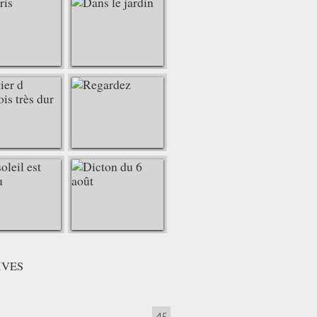
IVES
45