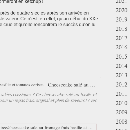
2021
formeront en ketchup !
2020
 près de quatre siècles après son arrivée en
2019
te valeur. Ce n’est, en effet, qu’au début du XXe
 crue et qu’elle rencontrera le succès qu’on lui
2018
2017
2016
2015
2014
2013
2012
Cheesecake salé au fromage frais, basilic et tomates cerises
2011
salées classiques ? Ce cheesecake salé au basilic et
pour un repas frais, original et plein de saveurs ! Avec
2010
2009
2008
https://www.ptitchef.com/recettes/entree/cheesecake-sale-au-fromage-frais-basilic-et-tomates-cerises-fid-1597069