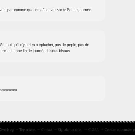
avais pas comme quoi on découvre <br /> Bonne journée
 Surtout qu'il n'y a rien à éplucher, pas de pépin, pas de
erci et bonne fin de journée, bisous bisous
 Miammmmm
Top articles
Contact
Signaler un abus
C.G.U.
Cookies et données p
 Overblog