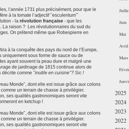
ècles, l'année 1731 plus précisément, pour que le
Juille
fère à la tomate l’adjectif "esculentum'"
ution - la
révolution française
- que les
Juin
. La raison ? Les révolutionnaires du sud du
erges. On prétend même que Robespierre en
Mai
Avril
tira à la conquête des pays du nord de l’Europe,
s uniquement sous forme de sauce ou de
Mars
ndes ayant souvent la peau dure et malgré une
rage de jardinage de 1815 continue alors de
Févri
rs décrite comme
"inutile en cuisine"? Sic !
Janvi
uveau Monde", dont elle est issue grâce aux colons
 comme un terrain de chasse à privilégier.
2025
n, ses qualités gastronomiques seront vite
2024
formeront en ketchup !
2023
uveau Monde", dont elle est issue grâce aux colons
 comme un terrain de chasse à privilégier.
2022
n, ses qualités gastronomiques seront vite