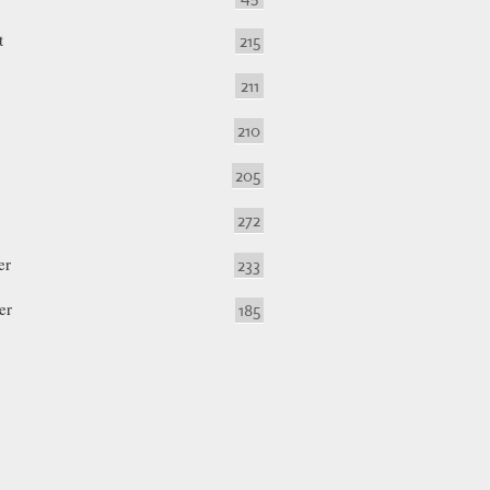
t
215
211
210
205
272
er
233
er
185