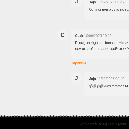
J
Jojo
11/09/2025 08:47
Oui moi non plus je ne s
C
Cath
10/09/2025 19:29
Et oui, un régal les tomates !<br />
noyau, bref on mange tout!<br /> M
Répondre
J
Jojo
11/09/2025 08:49
🤣🤣🤣🤣😻les tomates
Jojo
Voir le profil de
sur le portail