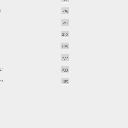
t
215
211
210
205
272
er
233
er
185