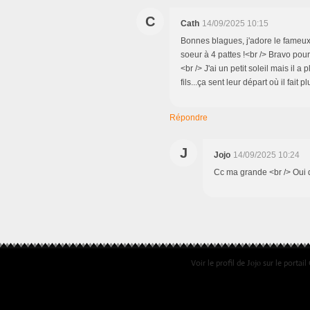
C
Cath
14/09/2025 10:15
Bonnes blagues, j'adore le fameux p
soeur à 4 pattes !<br /> Bravo pour 
<br /> J'ai un petit soleil mais il 
fils...ça sent leur départ où il fai
Répondre
J
Jojo
14/09/2025 10:24
Cc ma grande <br /> Oui d
Jojo
Voir le profil de
sur le portail