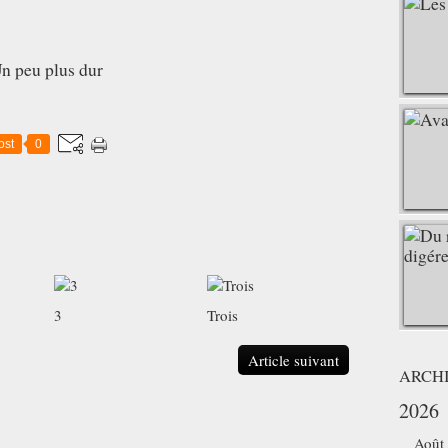
n peu plus dur
ost
0
3
Trois
Article suivant
ARCH
2026
Août