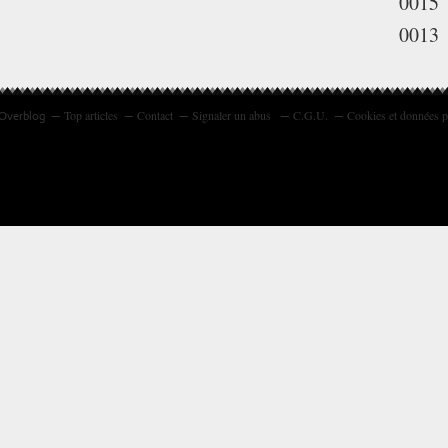
0015
0013
Top articles
Contact
Signaler un abus
C.G.U.
Cookies et données p
 Overblog