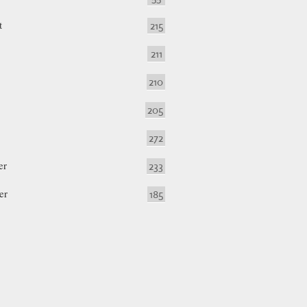
t
215
211
210
205
272
er
233
er
185