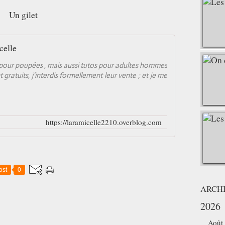
Un gilet
celle
nt pour poupées , mais aussi tutos pour adultes hommes
gratuits, j'interdis formellement leur vente ; et je me
https://laramicelle2210.overblog.com
ost
0
ARCH
2026
Août