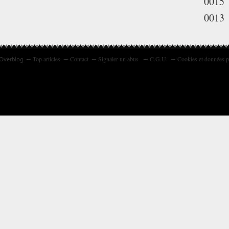
0015
0013
Top articles
Contact
Signaler un abus
C.G.U.
Cookies et données p
 Overblog