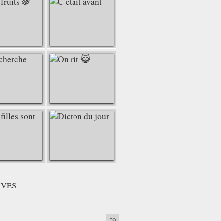
IVES
59