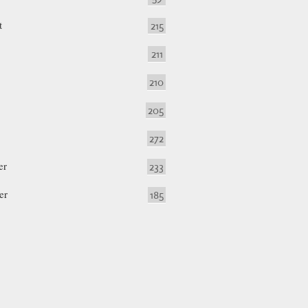
t
215
211
210
205
272
er
233
er
185