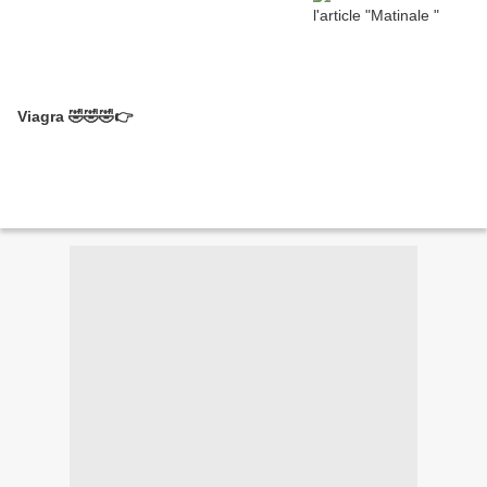
Viagra 🤣🤣🤣👉