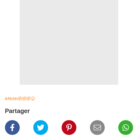
#Ahhh🤣🤣🤣😜
Partager