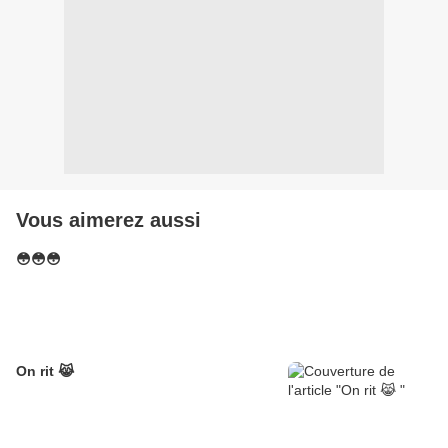
Vous aimerez aussi
😳😳😳
On rit 😹