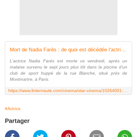
Mort de Nadia Farès : de quoi est décédée l'actrice ? Ce que l'on sait de l'accident de la piscine de la rue Blanche, à Paris
L'actrice Nadia Farès est morte ce vendredi, après un
malaise survenu le sept jours plus tôt dans la piscine d'un
club de sport huppé de la rue Blanche, situé près de
Montmartre, à Paris.
https://www.linternaute.com/cinema/star-cinema/10264001-mort-de-nadia-fares-de-quoi-est-decedee-l-actrice-ce-que-l-on-sait-de-l-accident-de-la-piscine-de-la-rue-blanche-a-paris/
#Actrice
Partager