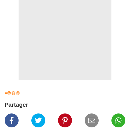
#😅😅😅
Partager