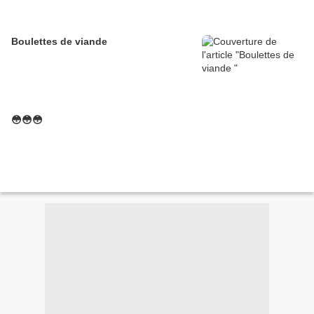
Boulettes de viande
😳😳😳