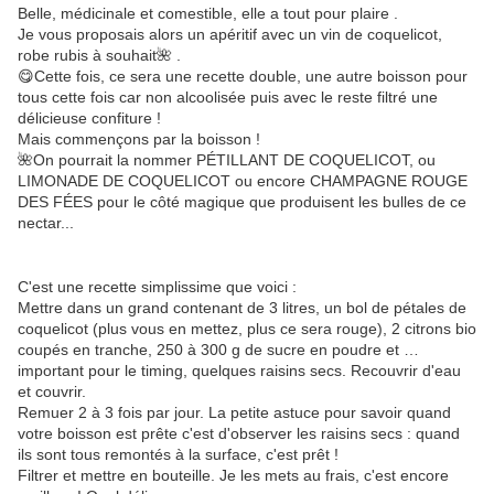
Belle, médicinale et comestible, elle a tout pour plaire .
Je vous proposais alors un apéritif avec un vin de coquelicot,
robe rubis à souhait🌺 .
😋Cette fois, ce sera une recette double, une autre boisson pour
tous cette fois car non alcoolisée puis avec le reste filtré une
délicieuse confiture !
Mais commençons par la boisson !
🌺On pourrait la nommer PÉTILLANT DE COQUELICOT, ou
LIMONADE DE COQUELICOT ou encore CHAMPAGNE ROUGE
DES FÉES pour le côté magique que produisent les bulles de ce
nectar...
C'est une recette simplissime que voici :
Mettre dans un grand contenant de 3 litres, un bol de pétales de
coquelicot (plus vous en mettez, plus ce sera rouge), 2 citrons bio
coupés en tranche, 250 à 300 g de sucre en poudre et …
important pour le timing, quelques raisins secs. Recouvrir d'eau
et couvrir.
Remuer 2 à 3 fois par jour. La petite astuce pour savoir quand
votre boisson est prête c'est d'observer les raisins secs : quand
ils sont tous remontés à la surface, c'est prêt !
Filtrer et mettre en bouteille. Je les mets au frais, c'est encore