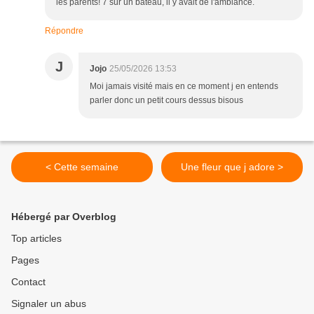
les parents! 7 sur un bateau, il y avait de l'ambiance.
Répondre
J
Jojo
25/05/2026 13:53
Moi jamais visité mais en ce moment j en entends
parler donc un petit cours dessus bisous
< Cette semaine
Une fleur que j adore >
Hébergé par Overblog
Top articles
Pages
Contact
Signaler un abus