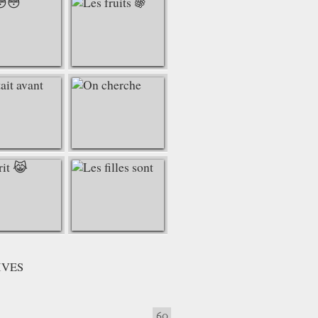
IVES
60