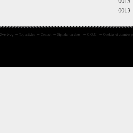
0015
0013
Top articles
Contact
Signaler un abus
C.G.U.
Cookies et données p
 Overblog