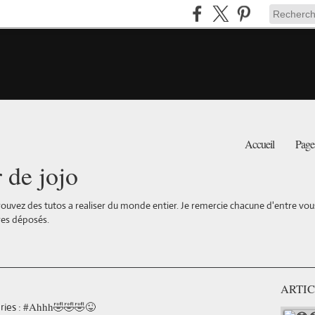
Accueil
Page
r de jojo
ouvez des tutos a realiser du monde entier. Je remercie chacune d'entre vous 
es déposés.
ARTIC
#Ahhh🤣🤣🤣😜
ies :