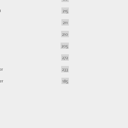
t
215
211
210
205
272
er
233
er
185