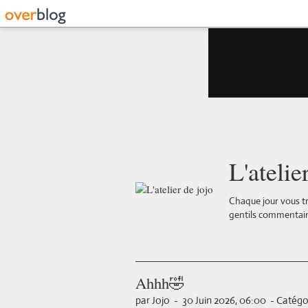
L'atelie
Chaque jour vous tr
gentils commentair
Ahhh🤣
par Jojo
-
30 Juin 2026, 06:00
-
Catégor