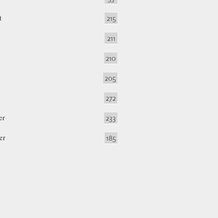
t
215
211
210
205
272
er
233
er
185