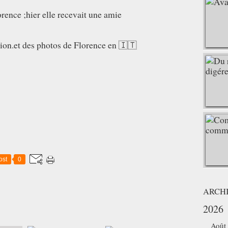
orence ;hier elle recevait une amie
ation.et des photos de Florence en 🇮🇹
ost
0
ARCH
2026
Août