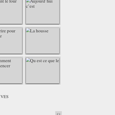
IVES
53