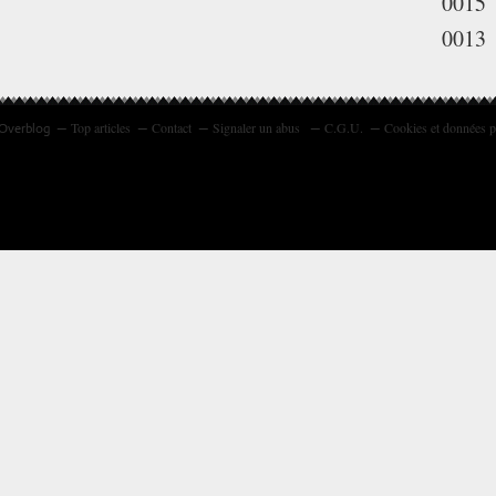
0015
0013
Top articles
Contact
Signaler un abus
C.G.U.
Cookies et données p
 Overblog