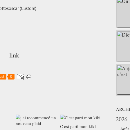
link
ost
0
ARCH
2026
C est parti mon kiki
Août