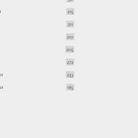
t
215
211
210
205
272
er
233
er
185