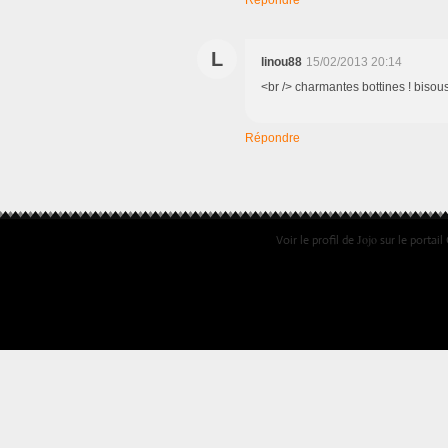
Répondre
L
linou88
15/02/2013 20:14
<br /> charmantes bottines ! bisou
Répondre
Jojo
Voir le profil de
sur le portail