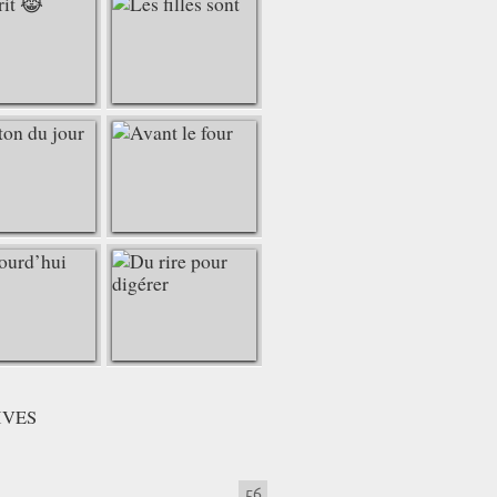
IVES
56