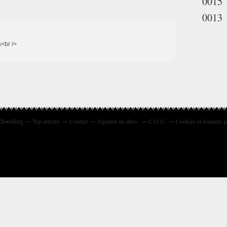
0015
0013
s<br />
Top articles
Contact
Signaler un abus
C.G.U.
Cookies et données p
 Overblog