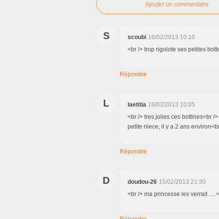
Ajouter un commentaire
S
scoubi
16/02/2013 10:10
<br /> trop rigolote ses petites bott
Répondre
L
laetitia
16/02/2013 10:05
<br /> tres jolies ces bottines<br />
petite niece, il y a 2 ans environ<br
Répondre
D
doudou-26
15/02/2013 21:30
<br /> ma princesse les verrait .....