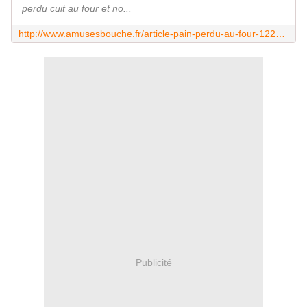
perdu cuit au four et no...
http://www.amusesbouche.fr/article-pain-perdu-au-four-122083689.html
Publicité