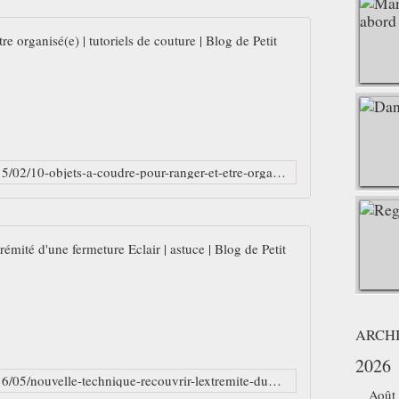
10 objets à co
N
'
a
v
e
z
http://www.petitcitron.com/blog/2015/02/10-objets-a-coudre-pour-ranger-et-etre-organisee/
-
v
o
u
Nouvelle techn
s
j
J
a
e
m
s
a
u
ARCH
i
i
s
2026
s
e
http://www.petitcitron.com/blog/2016/05/nouvelle-technique-recouvrir-lextremite-dune-fermeture-eclair/
s
u
Août