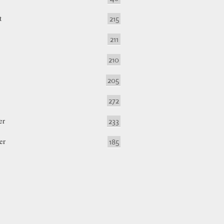
t
215
211
210
205
272
er
233
er
185