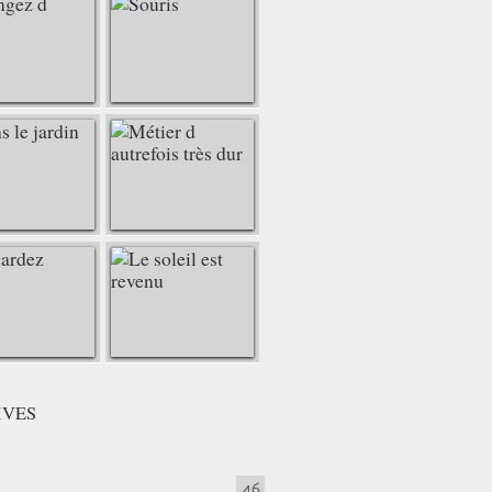
udre pour ranger et être organisé(e) | tutoriels de couture | Bl
ique : recouvrir l'extrémité d'une fermeture Eclair | astuce | 
IVES
46