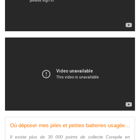
Où déposer mes piles et petites batteries usagées ? - Je recycle mes piles
Il existe plus de 30 000 points de collecte Corepile en