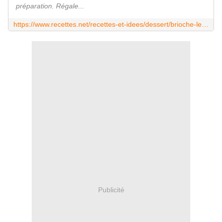
préparation. Régale...
https://www.recettes.net/recettes-et-idees/dessert/brioche-legere,,4541.html
Publicité