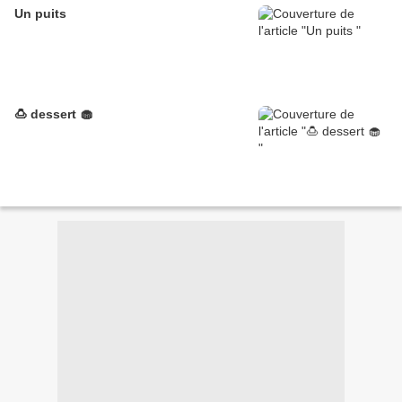
Un puits
🍮 dessert 🧁