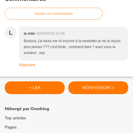
Ajouter un commentaire
L
la mite
02/03/2019 15:39
Bonjour, j'ai beau me ré inscrire à la newletter je ne la reçois
plus jamais ??? c'est triste , comment faire ? avez vous la
solution , svp
Répondre
< LEA
MONTESSORI >
Hébergé par Overblog
Top articles
Pages