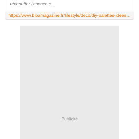
réchauffer l'espace e...
https://www.bibamagazine.fr/lifestyle/deco/diy-palettes-idees-pour-creer-facilement-des-meubles-de-salle-de-bains-soi-meme-179305.html
Publicité