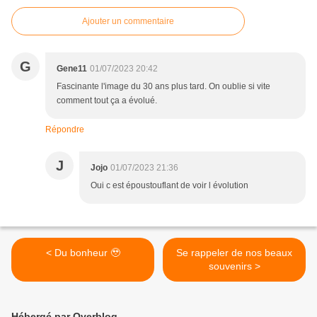
Ajouter un commentaire
G
Gene11
01/07/2023 20:42
Fascinante l'image du 30 ans plus tard. On oublie si vite
comment tout ça a évolué.
Répondre
J
Jojo
01/07/2023 21:36
Oui c est époustouflant de voir l évolution
< Du bonheur 🥹
Se rappeler de nos beaux
souvenirs >
Hébergé par Overblog