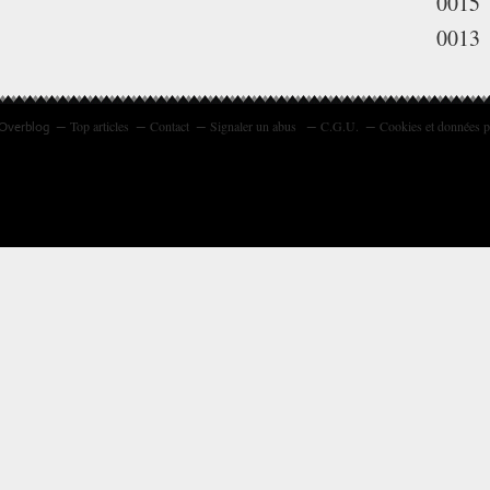
0015
0013
Top articles
Contact
Signaler un abus
C.G.U.
Cookies et données p
 Overblog