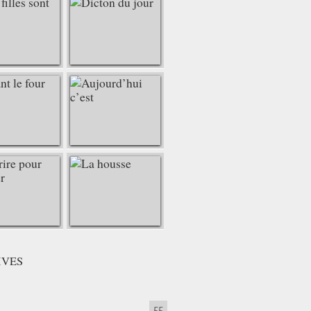
IVES
55