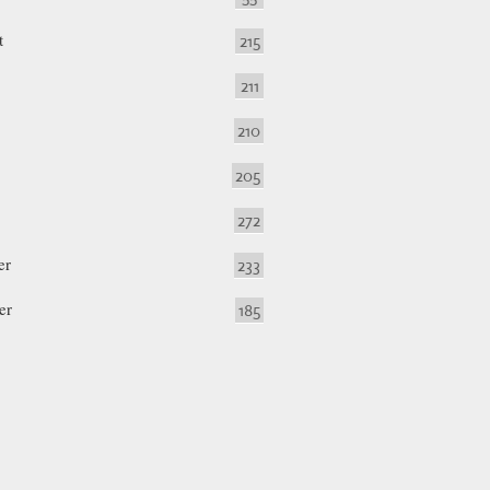
t
215
211
210
205
272
er
233
er
185