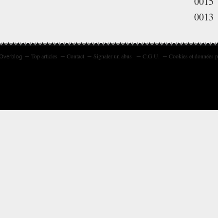
0015
0013
Top articles
Contact
Signaler un abus
C.G.U.
Cookies et données p
 Overblog