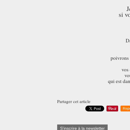
J
si v
Da
poivrons
vos
vo
qui est d
Partager cet article
Rep
S'inscrire à la newsletter