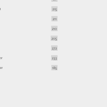
t
215
211
210
205
272
er
233
er
185