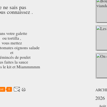
e ne sais pas
ous connaissez .
ns votre galette
ou tortilla ,
vous mettez
 tomates oignons salade
et
 émincés de poulet
us faites la sauce
ans le kit et Miammmmm
ARCH
ost
0
2026
Août