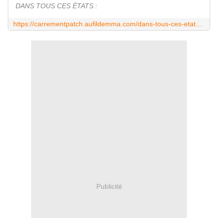
DANS TOUS CES ÉTATS :
https://carrementpatch.aufildemma.com/dans-tous-ces-etats-n28-hawai/
Publicité