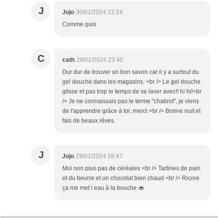
J
Jojo
30/01/2024 13:24
Comme quoi
C
cath
29/01/2024 23:40
Dur dur de trouver un bon savon car il y a surtout du
gel douche dans les magasins. <br /> Le gel douche
glisse et pas trop le temps de se laver avec!! hi hi!<br
/> Je ne connaissais pas le terme "chabrot", je viens
de l'apprendre grâce à toi, merci.<br /> Bonne nuit et
fais de beaux rêves.
J
Jojo
29/01/2024 18:47
Moi non plus pas de céréales <br /> Tartines de pain
et du beurre et un chocolat bien chaud <br /> Ricore
ça me met l eau à la bouche 👄