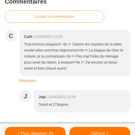
Commentaires
Ajouter un commentaire
C
Cath
14/08/2025 14:24
Trop bonnes blagues!! <br /> J'adore les mamies de la table
ronde! elles sont trop mignonnes!<br /> La blague de chez le
notaire, je la connaissais.<br /> Pas mal l'idée du ménage
pour avoir du repos, à essayer!<br /> J'ai encore un beau
soleil et bien chaud aussi!
Répondre
J
Jojo
14/08/2025 15:04
Soleil et 27degres
< Pour dessiner ✍️
Dehors >