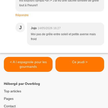
est toujours sympa.<br /> J'ai eu une sacrée tombée de grêle
tout à l'heure!!
Répondre
J
Jojo
14/05/2026 16:27
Moi pas de grêle entre soleil et petite averse mais
froid
< A l espagnole pour les
Ce jeudi >
gourmands
Hébergé par Overblog
Top articles
Pages
Contact