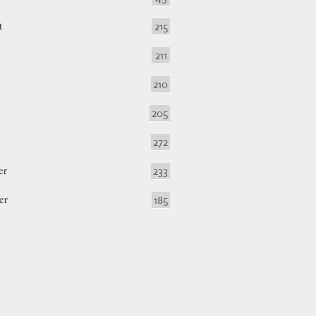
t
215
211
210
205
272
er
233
er
185