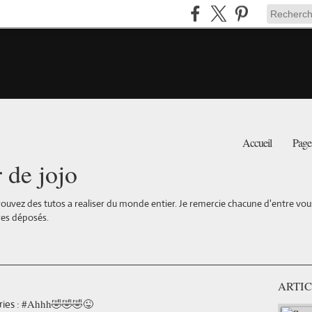
Accueil
Page
r de jojo
ouvez des tutos a realiser du monde entier. Je remercie chacune d'entre vous 
es déposés.
ARTIC
#Ahhh🤣🤣🤣😜
ies :