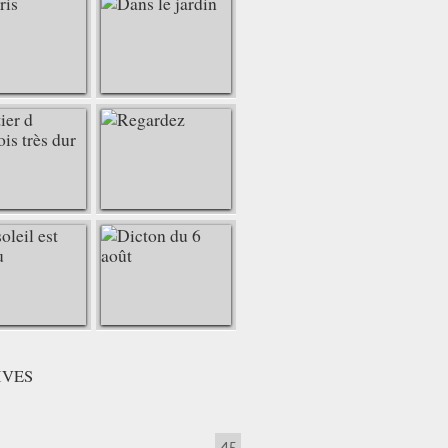
IVES
45