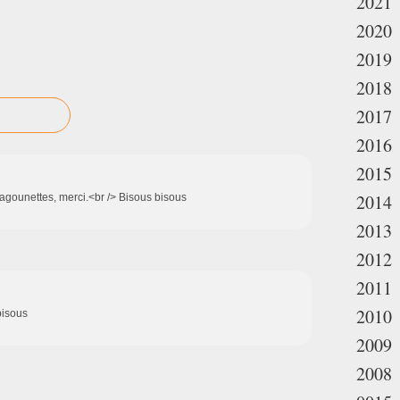
2021
2020
2019
2018
2017
2016
2015
2014
lagounettes, merci.<br /> Bisous bisous
2013
2012
2011
2010
bisous
2009
2008