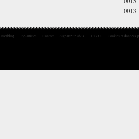
0015
0013
Top articles
Contact
Signaler un abus
C.G.U.
Cookies et données p
 Overblog