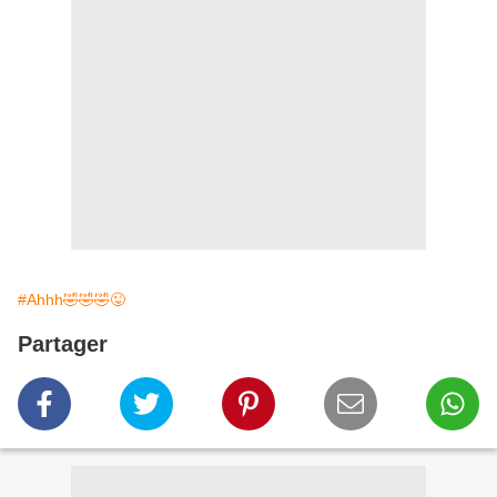
#Ahhh🤣🤣🤣😜
Partager