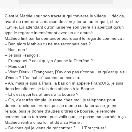
C’est le Mathieu sur son tracteur qui traverse le village. Il décide,
avant de rentrer a la maison de s’en jeter un au troquet, chez
l’Emile. En attendant qu’on lui serve son verre il s’aperçoit qu’un
type le regarde intensément avec un air amusé.
Mathieu finit par lui demander pourquoi il le regarde comme ça .
– Ben alors Mathieu tu ne me reconnais pas ?
– Ben, non !
– Je suis François.
– Françouet ? celui qu’y a épousé la Thérèse ?
– Mais oui !
– Vingt Dieux, l’Françouet, j’t’avions pas r’connu ! et qu’est que tu
d’viens ? T’es habillé comme un ministre.
– Ah, mais je suis à Paris, la bas on m’appelle FrançOIS, je suis
dans les affaires, je fais des affaires à la Bourse.
– Et c’est quoi tes affaires à la bourse ?
– Oh, c’est très simple, je reste chez moi, je téléphone pour
donner quelques ordres, puis je monte sur la terrasse, je me
relaxe, puis je donne d’autres ordres de bourse, je remonte
souvent sur la terrasse, puis voilà quoi, je passe ma journée à ça.
Mathieu rentre chez lui, et dit à sa Marie :
– Devines qui je viens de rencontrer ? … L’Françouet !