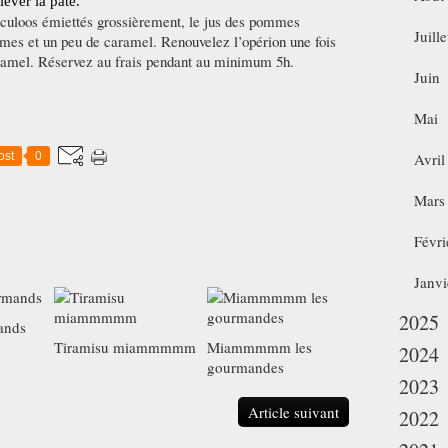
ever la pâte.
éculoos émiettés grossièrement, le jus des pommes
Juille
mes et un peu de caramel. Renouvelez l’opérion une fois
ramel. Réservez au frais pendant au minimum 5h.
Juin
Mai
ost
0
Avril
Mars
Févri
Janvi
2025
ands
Tiramisu miammmmm
Miammmmm les
2024
gourmandes
2023
Article suivant
2022