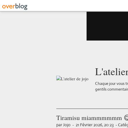
L'atelie
Chaque jour vous tr
gentils commentair
Tiramisu miammmmmm 
par Jojo
-
21 Février 2026, 20:23
-
Catég