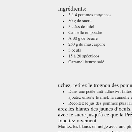
ingrédients:
3 à 4 pommes moyennes
80 g de sucre
3 c.à.s de miel
Cannelle en poudre
À 30 g de beurre
250 g de mascarpone
3 oeufs
15 à 20 spéculoos
Caramel beurre salé
uchez, retirez le trognon des pomm
Dans une poêle anti-adhésive, faites
ajoutez ensuite le miel, la cannelle 
Récoltez le jus des pommes puis lais
arez les blancs des jaunes d’oeufs.
avec le sucre jusqu’à ce que la Pr
fouettez vivement.
Montez les blancs en neige avec une pin