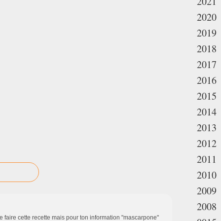
2021
2020
2019
2018
2017
2016
2015
2014
2013
2012
2011
2010
2009
2008
 faire cette recette mais pour ton information "mascarpone"