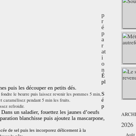
p
r
é
p
a
r
at
i
o
n
É
pl
es puis les découper en petits dés.
 fondre le beurre puis laissez revenir les pommes 5 min,
S
et caramélisez pendant 5 min les fruits.
é
sez refroidir.
p
 Dans un saladier, fouettez les jaunes d’oeufs
ARCH
éparation blanchisse puis ajoutez la mascarpone,
2026
cée de sel puis les incorporez délicement à la
Août