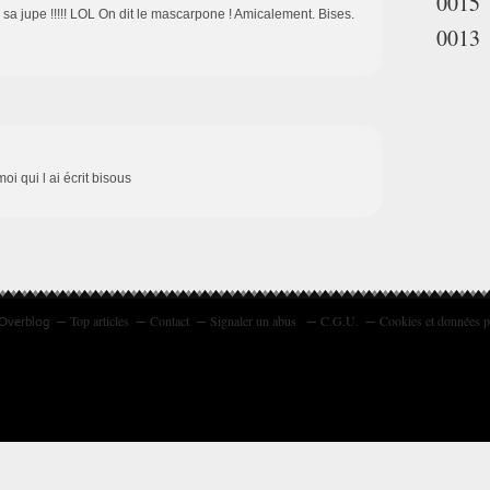
0015
sa jupe !!!!! LOL On dit le mascarpone ! Amicalement. Bises.
0013
oi qui l ai écrit bisous
Top articles
Contact
Signaler un abus
C.G.U.
Cookies et données p
 Overblog