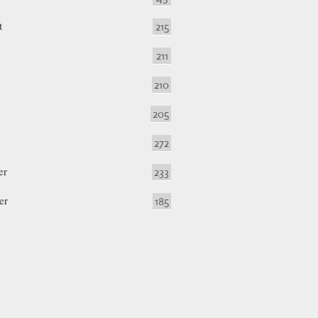
t
215
211
210
205
272
er
233
er
185