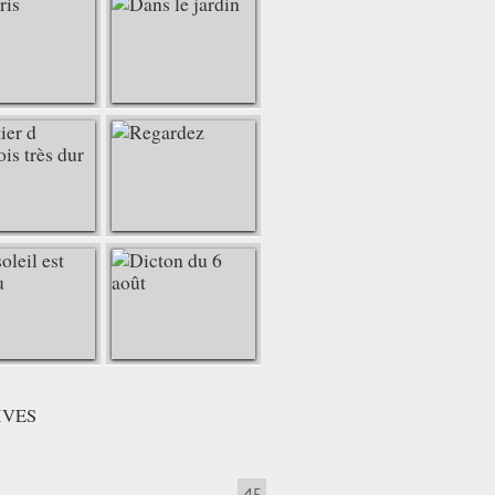
IVES
45