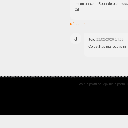
est un garçon ! Regarde bien sous 
Gil
Répondre
J
Jojo
22/02/2026 14:38
Ce est Pas ma recette ni m
Jojo
Voir le profil de
sur le portail